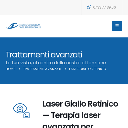
0733.77.39.06
Trattamenti avanzati
La tua vista, al centro della nostra attenzione
HOME
TRATTAMENTI AVANZATI
LASER GIALLO RETINICO
Laser Giallo Retinico
— Terapia laser
avanzata per