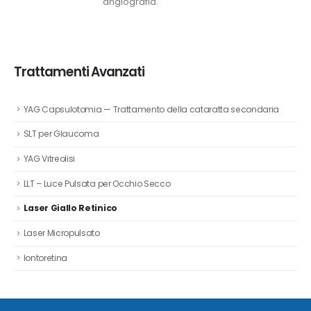
angiografia.
Trattamenti Avanzati
YAG Capsulotomia — Trattamento della cataratta secondaria
SLT per Glaucoma
YAG Vitreolisi
LLT – Luce Pulsata per Occhio Secco
Laser Giallo Retinico
Laser Micropulsato
Iontoretina