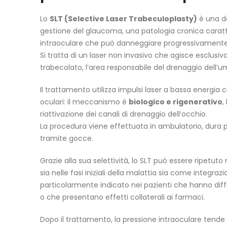
Lo
SLT (Selective Laser Trabeculoplasty)
è una de
gestione del glaucoma, una patologia cronica caratt
intraoculare che può danneggiare progressivamente i
Si tratta di un laser non invasivo che agisce esclusi
trabecolato, l’area responsabile del drenaggio dell’
Il trattamento utilizza impulsi laser a bassa energia
oculari: il meccanismo è
biologico e rigenerativo
,
riattivazione dei canali di drenaggio dell’occhio.
La procedura viene effettuata in ambulatorio, dura 
tramite gocce.
Grazie alla sua selettività, lo SLT può essere ripetu
sia nelle fasi iniziali della malattia sia come integra
particolarmente indicato nei pazienti che hanno diffi
o che presentano effetti collaterali ai farmaci.
Dopo il trattamento, la pressione intraoculare tende