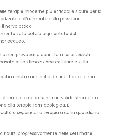
lle terapie moderne più efficaci e sicure per la
erizzata dall’aumento della pressione
l nervo ottico.
vamente sulle cellule pigmentate del
umor acqueo.
 che non provocano danni termici ai tessuti
 basato sulla stimolazione cellulare e sulla
pochi minuti e non richiede anestesia se non
to nel tempo e rappresenta un valido strumento
zione alla terapia farmacologica. È
coltà a seguire una terapia a colliri quotidiana
 a ridursi progressivamente nelle settimane