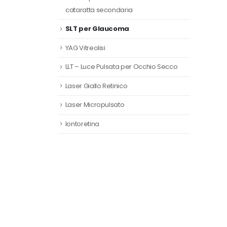
cataratta secondaria
SLT per Glaucoma
YAG Vitreolisi
LLT – Luce Pulsata per Occhio Secco
Laser Giallo Retinico
Laser Micropulsato
Iontoretina