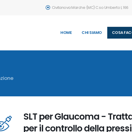
Civitanova Marche (MC) C.so Umberto I, 166
HOME
CHI SIAMO
COSA FAC
nzione
SLT per Glaucoma - Tratta
per il controllo della pres