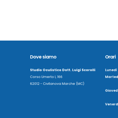
Dove siamo
Orari
Studio Oculistico Dott. Luigi Scorolli
Lunedì
Corso Umerto I, 166
Marted
62012 - Civitanova Marche (MC)
Marted
Gioved
Gioved
Venerd