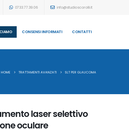
0733.77.39.06
info@studioscorolli.it
CIAMO
CONSENSI INFORMATI
CONTATTI
HOME
TRATTAMENTI AVANZATI
SLT PER GLAUCOMA
mento laser selettivo
sione oculare