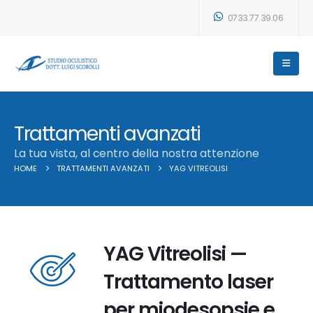
0733.77.39.06
Trattamenti avanzati
La tua vista, al centro della nostra attenzione
HOME
TRATTAMENTI AVANZATI
YAG VITREOLISI
YAG Vitreolisi —
Trattamento laser
per miodesopsie e