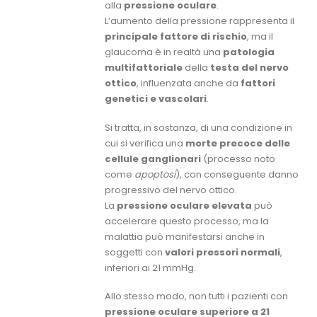
alla
pressione oculare
.
L’aumento della pressione rappresenta il
principale fattore di rischio
, ma il
glaucoma è in realtà una
patologia
multifattoriale
della
testa del nervo
ottico
, influenzata anche da
fattori
genetici e vascolari
.
Si tratta, in sostanza, di una condizione in
cui si verifica una
morte precoce delle
cellule ganglionari
(processo noto
come
apoptosi
), con conseguente danno
progressivo del nervo ottico.
La
pressione oculare elevata
può
accelerare questo processo, ma la
malattia può manifestarsi anche in
soggetti con
valori pressori normali
,
inferiori ai 21 mmHg.
Allo stesso modo, non tutti i pazienti con
pressione oculare superiore a 21