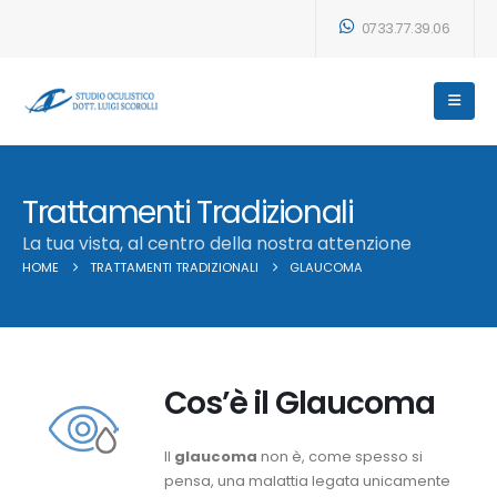
0733.77.39.06
Trattamenti Tradizionali
La tua vista, al centro della nostra attenzione
HOME
TRATTAMENTI TRADIZIONALI
GLAUCOMA
Cos’è il Glaucoma
Il
glaucoma
non è, come spesso si
pensa, una malattia legata unicamente